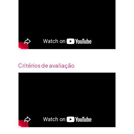
Critérios de avaliação